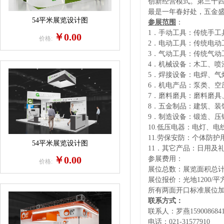
创新经营模式。第三十
最是一年春好处，五金
54平米展览设计图
参展范围
：
1．手动工具：传统手工
￥0.00
价格:
2．电动工具：传统电动
3．气动工具：传统气动
4．机械设备：木工、喷
5．焊接设备：电焊、气
6．机电产品：泵类、空
7．磨料磨具：磨料磨具
8．五金制品：建筑、装
9．制造设备：
锻造、压
10.低压电器：电灯、
11.劳保安防：
个体防护
54平米展览设计图
11．其它产品：日用及
￥0.00
参展费用：
价格:
展位总数：展览面积总
展位报价：光地
1200/
所有两面开口标准展位
联系方式
：
联系人：罗燕
159008684
电话：
021-31577910