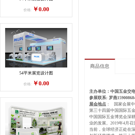
￥0.00
价格:
商品信息
54平米展览设计图
￥0.00
价格:
主办单位：中国五金交
参展联系
: 罗燕159008
展会地点
：
国家会展中
第三十
四
届中国国际五
中国国际五金博览会深
业的发展。201
9
年
4
月召
当前，全球经济正处在