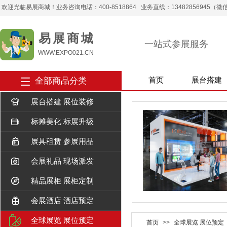
欢迎光临易展商城！业务咨询电话：400-8518864 业务直线：13482856945（微信） 
易 展 商 城
一站式参展服务
WWW.EXPO021.CN
全部商品分类
首页
展台搭建
展台搭建 展位装修
标摊美化 标展升级
展具租赁 参展用品
会展礼品 现场派发
精品展柜 展柜定制
会展酒店 酒店预定
全球展览 展位预定
首页
>>
全球展览 展位预定