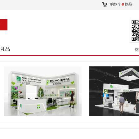
购物车
0
物品
索
展礼品
微