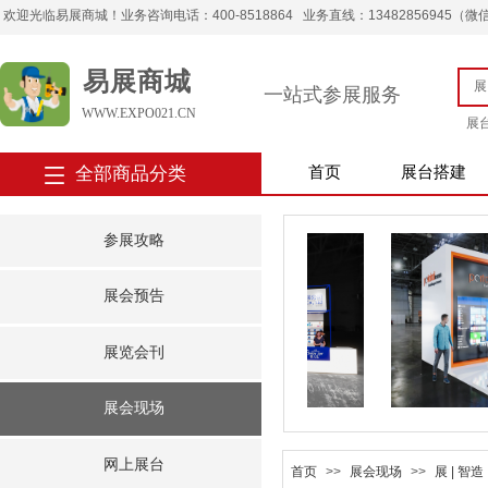
欢迎光临易展商城！业务咨询电话：400-8518864 业务直线：13482856945（微信） 
易展商城
一站式参展服务
WWW.EXPO021.CN
展
全部商品分类
首页
展台搭建
参展攻略
展会预告
展览会刊
展会现场
网上展台
首页
>>
展会现场
>>
展 | 智