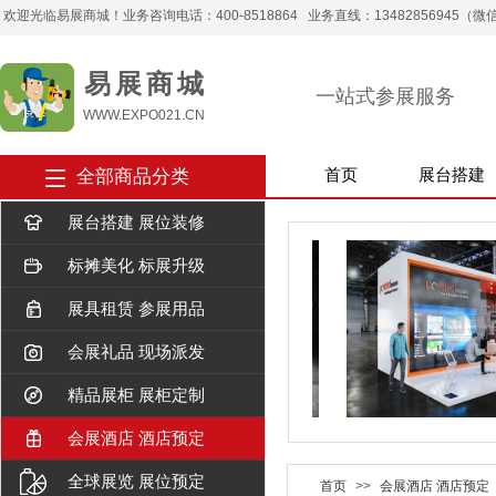
欢迎光临易展商城！业务咨询电话：400-8518864 业务直线：13482856945（微信） 
易 展 商 城
一站式参展服务
WWW.EXPO021.CN
全部商品分类
首页
展台搭建
展台搭建 展位装修
标摊美化 标展升级
展具租赁 参展用品
会展礼品 现场派发
精品展柜 展柜定制
会展酒店 酒店预定
全球展览 展位预定
首页
>>
会展酒店 酒店预定