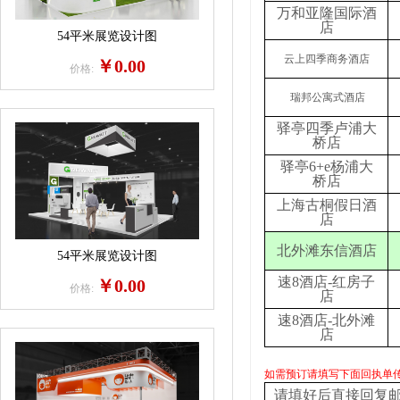
万和亚隆国际酒
店
54平米展览设计图
云上四季商务酒店
￥0.00
价格:
瑞邦公寓式酒店
驿亭四季卢浦大
桥店
驿亭6+e杨浦大
桥店
上海古桐假日酒
店
北外滩东信酒店
54平米展览设计图
速8酒店-红房子
￥0.00
价格:
店
速8酒店-北外滩
店
如需预订请填写下面回执单
请填好后直接回复